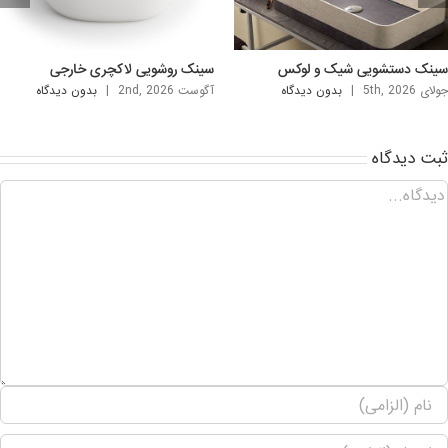
تماس با ما
تلفن:
02126876004-02126876005
ایمیل:
info@zhemaan.com
آدرس: تهران- فرمانیه
محصولات
شیرآلات ایتالیایی DANIEL
چینی آلات بهداشتی bathco
وان و جکوزی
یونیورست و پنل دوش