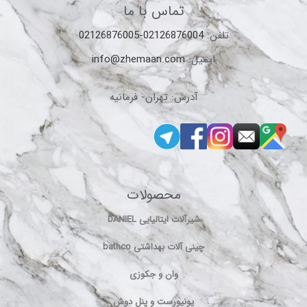
تماس با ما
تلفن:
02126876004-02126876005
ایمیل:
info@zhemaan.com
آدرس: تهران- فرمانیه
محصولات
شیرآلات ایتالیایی DANIEL
چینی آلات بهداشتی bathco
وان و جکوزی
یونیورست و پنل دوش