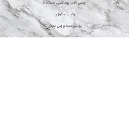
چینی آلات بهداشتی bathco
وان و جکوزی
یونیورست و پنل دوش