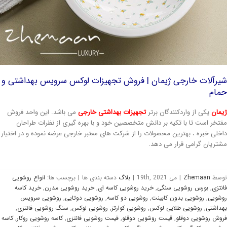
یرآلات خارجی
ژیمان | فروش تجهیزات لوکس سرویس بهداشتی و
مام
مان
یکی از واردکنندگان برتر
تجهیزات بهداشتی خارجی
می باشد. این واحد فروش
تخر است تا با تکیه بر دانش متخصصین خود و با بهره گیری از نظرات طراحان
خلی خبره ، بهترین محصولات را از شرکت های معتبر خارجی عرضه نموده و در اختیار
تریان گرامی قرار می دهد.
وسط
Zhemaan
|
می 19th, 2021
|
بلاگ
دسته بندی ها
|
برچسب ها:
انواع روشویی
نتزی
,
بورس روشویی سنگی
,
خرید روشویی کاسه ای
,
خرید روشویی مدرن
,
خرید کاسه
شویی
,
روشویی بدون کابینت
,
روشویی دو کاسه
,
روشویی دوتایی
,
روشویی سرویس
داشتی
,
روشویی طلایی لوکس
,
روشویی کوارتز
,
روشویی لوکس
,
سنگ روشویی فانتزی
,
وش روشویی دوقلو
,
قیمت روشویی دوقلو
,
قیمت روشویی فانتزی
,
کاسه روشویی روکار
,
کاسه