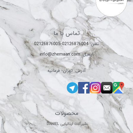
تماس با ما
تلفن:
02126876004-02126876005
ایمیل:
info@zhemaan.com
آدرس: تهران- فرمانیه
محصولات
شیرآلات ایتالیایی DANIEL