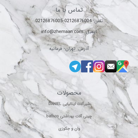
تماس با ما
تلفن:
02126876004-02126876005
ایمیل:
info@zhemaan.com
آدرس: تهران- فرمانیه
محصولات
شیرآلات ایتالیایی DANIEL
چینی آلات بهداشتی bathco
وان و جکوزی
یونیورست و پنل دوش