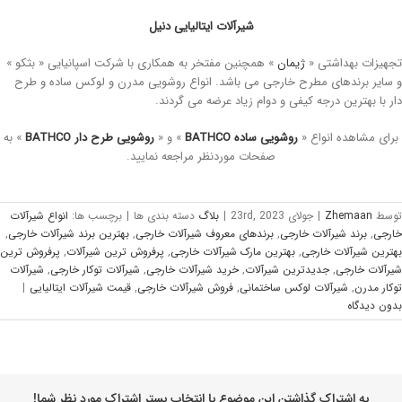
شیرآلات ایتالیایی دنیل
هیزات بهداشتی «
ژیمان
» همچنین مفتخر به همکاری با شرکت اسپانیایی « بثکو »
سایر برندهای مطرح خارجی می باشد. انواع روشویی مدرن و لوکس ساده و طرح
ر با بهترین درجه کیفی و دوام زیاد عرضه می گردند.
رای مشاهده انواع «
روشویی ساده BATHCO
» و «
روشویی طرح دار BATHCO
» به
صفحات موردنظر مراجعه نمایید.
وسط
Zhemaan
|
جولای 23rd, 2023
|
بلاگ
دسته بندی ها
|
برچسب ها:
انواع شیرآلات
رجی
,
برند شیرآلات خارجی
,
برندهای معروف شیرآلات خارجی
,
بهترین برند شیرآلات خارجی
,
ترین شیرآلات خارجی
,
بهترین مارک شیرآلات خارجی
,
پرفروش ترین شیرآلات
,
پرفروش ترین
رآلات خارجی
,
جدیدترین شیرآلات
,
خرید شیرآلات خارجی
,
شیرآلات توکار خارجی
,
شیرآلات
کار مدرن
,
شیرآلات لوکس ساختمانی
,
فروش شیرآلات خارجی
,
قیمت شیرآلات ایتالیایی
|
ون ديدگاه
به اشتراک گذاشتن این موضوع با انتخاب بستر اشتراک مورد نظر شما!