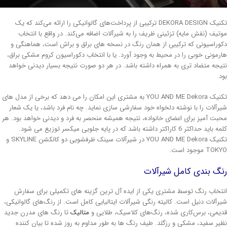
تکنیک DEKORA DESIGN ترکیبی از پرداخت‌های گالوانیکی را ارائه می‌کند که یک
تیف (نقش مایه) تزئینی ظریف را به شیرآلات اضافه می‌کند. در واقع با انتخاب
وراسیونی که ترکیبی از همان رنگ در نسخه های براق و براش است، هماهنگی و
رمونی خوبی را در محیط به وجود آورد. یا با انتخاب دکوراسیون کروم مشکی براق،
یجه متضاد تری به همراه داشته باشد. در هر دو صورت نتیجه بسیار دیدنی خواهد
د.
تکنیک YOU AND ME Dekora به مشتری این امکان را می دهد که برخی از مدل های
رآلات را با نوشته دلخواه خود سفارشی سازی نماید. چه نام فرد باشد، یا یک شعار
بت آمیز برای اعضای خانواده، نتیجه همیشه منحصر به فرد و دیدنی خواهد بود. هر
کلمه باید حداکثر 6 کاراکتر داشته باشد که در پایه جلویی میکسر توزیع می شود.
تکنیک YOU AND ME Dekora در شیرآلات سینک ظرفشویی دو کالکشن SKYLINE و
T موجود است.
گ بندی کامل شیرآلات
تخاب رنگ توسط مشتری یکی از ایده آل ترین گزینه های تکمیلی برای سفارش
رآلات دنیل است. کالیته رنگی شیرآلات ایتالیایی کامل است. از رنگ‌های گالوانیکی،
یمی، برس‌کاری شده، رنگ‌های کلاسیک، طلایی و
متالیک
تا رنگ های مدرن جدید
یر سفید، مشکی و رزگلد. طیف رنگ ها به طور مداوم به روز شده تا بیان کننده