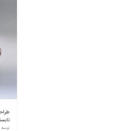
طر
طراحی
تابست
توسط