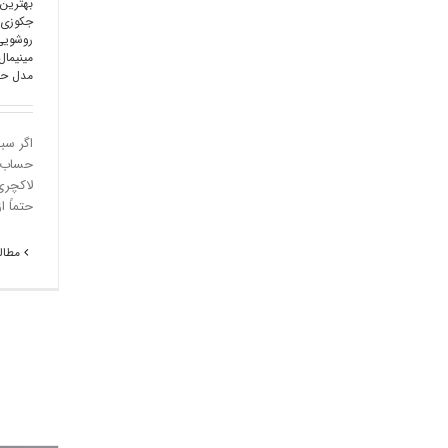
بهترین
جکوزی
روشویی
مینیمال
مدل حم
اگر سب
حساب آ
لاکچری
حتماً ا
مطالع