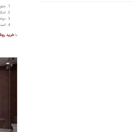
جلو
امکا
دوام
استف
با
خرید روش