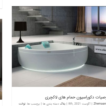
خصوصیات دکوراسیون حمام های لاکچری
بلاگ
یات دکوراسیون حمام های لاکچری
Zhemaan
|
آگوست 8th, 2021
|
بلاگ
دسته بندی ها
|
برچسب ها:
توالت