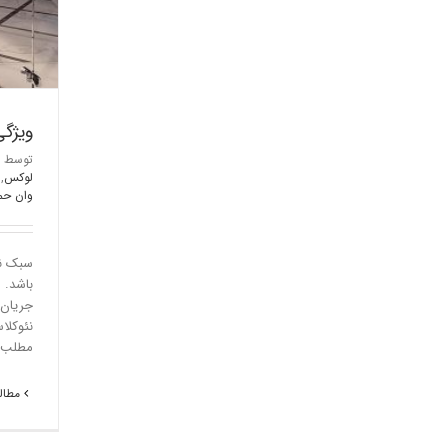
ویژگ
توسط
لوکس
,
وان حم
سبک نئ
باشد. 
جریان 
نئوکلا
مطلب [
مطالع