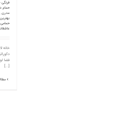
فرنگی 
حمام دو
مدرن
,
بهترین 
حمامی 
عاشقانه
خانه ل
دکورات
فضا لو
[...]
مطالع