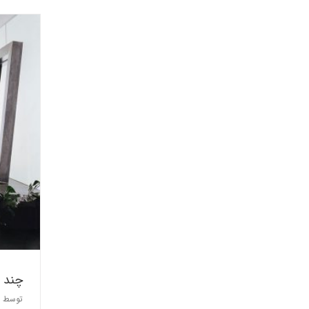
چند ا
توسط