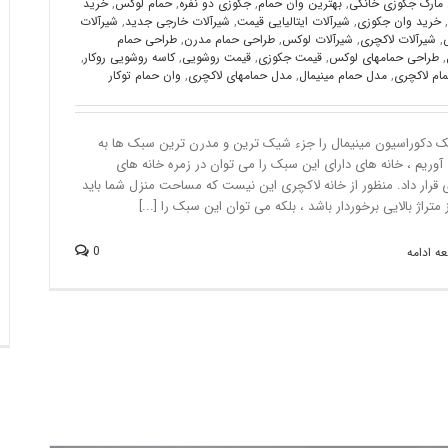
 مارک جکوزی خانگی
,
بهترین وان حمام
,
جکوزی دو نفره
,
حمام لوکس
,
خرید
,
خرید وان جکوزی
,
شیرآلات ایتالیایی قیمت
,
شیرآلات خارجی جدید
,
شیرآلات
,
شیرآلات لاکچری
,
شیرآلات لوکس
,
طراحی حمام مدرن
,
طراحی حمام
,
طراحی حمامهای لوکس
,
قیمت جکوزی
,
قیمت روشویی
,
کاسه روشویی روکار
,
ام لاکچری
,
مدل حمام مینیمال
,
مدل حمامهای لاکچری
,
وان حمام توکار
ک دکوراسیون مینیمال را جزء شیک ترین و مدرن ترین سبک ها به
وریم ، خانه های دارای این سبک را می توان در زمره خانه های
 قرار داد. منظور از خانه لاکچری این نیست که مساحت منزل شما باید
ز متراژ بالایی برخوردار باشد ، بلکه می توان این سبک را [...]
0
ه ادامه