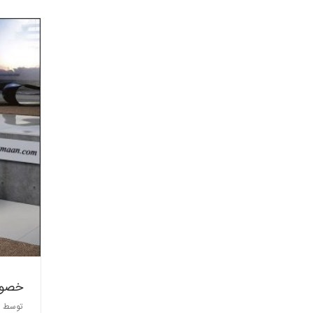
خصوص
توسط