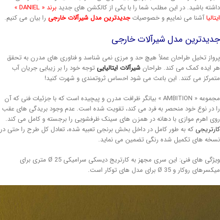
شته باشید. در این مطلب شما را با یکی از کالکشن های جدید
برند « DANIEL »
الیا
آشنا می نماییم و خصوصیات
جدیدترین مدل شیرآلات خارجی
را بیان می کنیم.
دیدترین مدل شیرآلات خارجی
واز تخیل طراحان عملاً هیچ حد و مرزی نمی شناسد و فناوری های مدرن به تحقق
 ایده کمک می کند. طراحان
شیرآلات ایتالیایی
توجه خود را بر زیبایی جریان آب
مرکز می کنند. این باعث می شود احساس ثروتمندی و شهرت کنید!
مجموعه « AMBITION » بیانگر ظرافت مدرن و پیچیده است که با جزئیات فنی که آن
 در نوع خود منحصر به فرد می کند، تقویت شده است. عدم وجود بریدگی های عقب
ی اهرم موازی با دهانه در همزن های سینک ظرفشویی را برجسته و کامل می کند.
رتریجی
که به طور کامل در داخل بخش برنجی تعبیه شده، تعادل کل طرح را حتی در
خه های تکمیل شده رنگی تضمین می نماید.
ویژگی های فنی: این سری مجهز به کارتریج دیسکی سرامیکی Ø 25 متری برای
رهای روکار و Ø 35 برای مدل های توکار است.