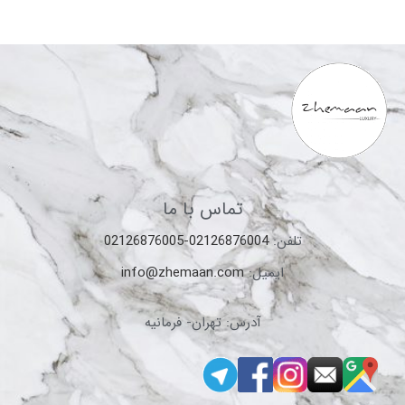
تماس با ما
تلفن:
02126876004-02126876005
ایمیل:
info@zhemaan.com
آدرس: تهران- فرمانیه