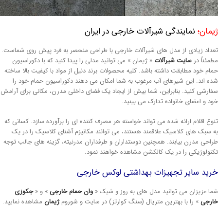
مان؛
نمایندگی شیرآلات خارجی در ایران
داد زیادی از مدل های شیرآلات خارجی با طراحی منحصر به فرد پیش روی شماست.
مئناً در
سایت شیرآلات
« ژیمان » می توانید مدلی را پیدا کنید که با دکوراسیون
ام خود مطابقت داشته باشد. کلیه محصولات برند دنیل از مواد با کیفیت بالا ساخته
ه اند. این شیرهای آب مرغوب به شما امکان می دهند دکوراسیون حمام خود را
ارشی کنید. بنابراین، شما بیش از ایجاد یک فضای داخلی مدرن، مکانی برای آرامش
د و اعضای خانواده تدارک می بینید.
وع اقلام ارائه شده می تواند خواسته هر مصرف کننده ای را برآورده سازد. کسانی که
 سبک های کلاسیک علاقمند هستند، می توانند مکانیزم آشنای کلاسیک را در یک
احی مدرن بیابند. همچنین دوستداران و طرفداران مدرنیته، گزینه های جالب توجه
نولوژیکی را در یک کالکشن مشاهده خواهند نمود.
رید سایر تجهیزات بهداشتی لوکس خارجی
ا عزیزان می توانید مدل های به روز و شیک «
وان حمام خارجی
» و «
جکوزی
رجی
» را با بهترین متریال (سنگ کوارتز) در سایت و شوروم
ژیمان
مشاهده نمایید.