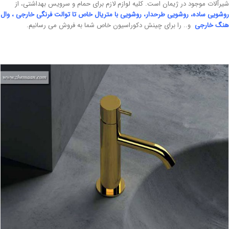
لات موجود در ژیمان است. کلیه لوازم لازم برای حمام و سرویس بهداشتی، از
یی ساده
،
روشویی طرحدار
،
روشویی با متریال خاص
تا
توالت فرنگی خارجی
،
وال
 خارجی
و.. را برای چینش دکوراسیون خاص شما به فروش می رسانیم.
سایت شیرآلات مدرن خارجی
بلاگ