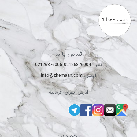
تماس با ما
تلفن:
02126876004-02126876005
ایمیل:
info@zhemaan.com
آدرس: تهران- فرمانیه
محصولات