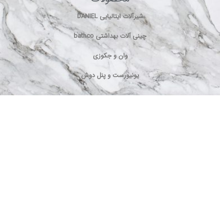
شیرآلات ایتالیایی DANIEL
چینی آلات بهداشتی bathco
وان و جکوزی
یونیورست و پنل دوش