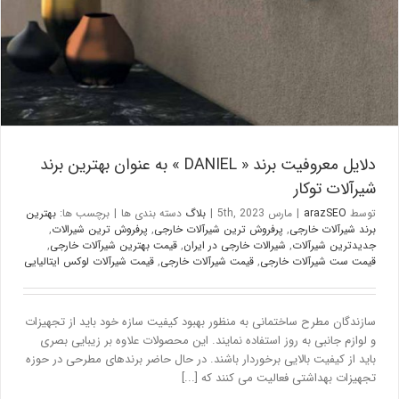
دلایل معروفیت برند « DANIEL » به عنوان بهترین برند
شیرآلات توکار
توسط
arazSEO
|
مارس 5th, 2023
|
بلاگ
دسته بندی ها
|
برچسب ها:
بهترین
برند شیرآلات خارجی
,
پرفروش ترین شیرآلات خارجی
,
پرفروش ترین شیرالات
,
جدیدترین شیرآلات
,
شیرالات خارجی در ایران
,
قیمت بهترین شیرآلات خارجی
,
قیمت ست شیرآلات خارجی
,
قیمت شیرآلات خارجی
,
قیمت شیرآلات لوکس ایتالیایی
سازندگان مطرح ساختمانی به منظور بهبود کیفیت سازه خود باید از تجهیزات
و لوازم جانبی به روز استفاده نمایند. این محصولات علاوه بر زیبایی بصری
باید از کیفیت بالایی برخوردار باشند. در حال حاضر برندهای مطرحی در حوزه
تجهیزات بهداشتی فعالیت می کنند که [...]